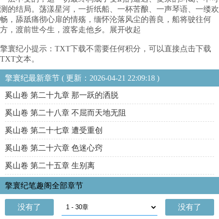
测的结局。荡漾星河，一折纸船、一杯苦酿、一声琴语、一缕欢
畅，舔舐痛彻心扉的情殇，缅怀沦落风尘的善良，船将驶往何
方，渡前世今生，渡客走他乡。展开收起
擎寰纪小提示：TXT下载不需要任何积分，可以直接点击下载
TXT文本。
擎寰纪最新章节 ( 更新：2026-04-21 22:09:18 )
奚山卷 第二十九章 那一跃的洒脱
奚山卷 第二十八章 不屈而天地无阻
奚山卷 第二十七章 遭受重创
奚山卷 第二十六章 色迷心窍
奚山卷 第二十五章 生别离
擎寰纪笔趣阁全部章节
没有了
没有了