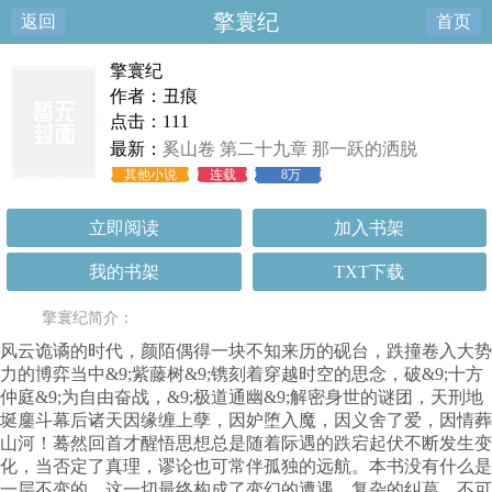
擎寰纪
返回
首页
擎寰纪
作者：丑痕
点击：111
最新：
奚山卷 第二十九章 那一跃的洒脱
其他小说
连载
8万
立即阅读
加入书架
我的书架
TXT下载
擎寰纪简介：
风云诡谲的时代，颜陌偶得一块不知来历的砚台，跌撞卷入大势
力的博弈当中&9;紫藤树&9;镌刻着穿越时空的思念，破&9;十方
仲庭&9;为自由奋战，&9;极道通幽&9;解密身世的谜团，天刑地
埏鏖斗幕后诸天因缘缠上孽，因妒堕入魔，因义舍了爱，因情葬
山河！蓦然回首才醒悟思想总是随着际遇的跌宕起伏不断发生变
化，当否定了真理，谬论也可常伴孤独的远航。本书没有什么是
一层不变的，这一切最终构成了变幻的遭遇、复杂的纠葛、不可