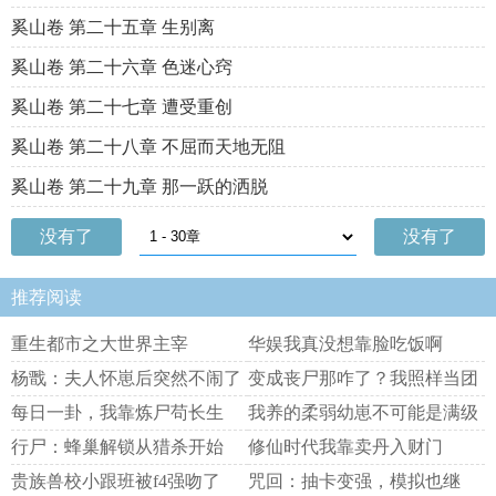
奚山卷 第二十五章 生别离
奚山卷 第二十六章 色迷心窍
奚山卷 第二十七章 遭受重创
奚山卷 第二十八章 不屈而天地无阻
奚山卷 第二十九章 那一跃的洒脱
没有了
没有了
推荐阅读
重生都市之大世界主宰
华娱我真没想靠脸吃饭啊
杨戬：夫人怀崽后突然不闹了
变成丧尸那咋了？我照样当团
宠！
每日一卦，我靠炼尸苟长生
我养的柔弱幼崽不可能是满级
大佬
行尸：蜂巢解锁从猎杀开始
修仙时代我靠卖丹入财门
贵族兽校小跟班被f4强吻了
咒回：抽卡变强，模拟也继