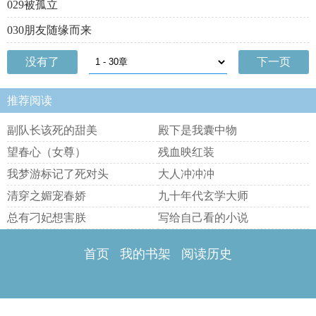
029被孤立
030朋友随缘而来
没有了
下一页
推荐阅读
副队长该死的甜美
殿下是我囊中物
望春心（女尊）
残血映红装
我梦游标记了死对头
大人冲冲冲
清穿之媚宠春娇
九十年代玄学大师
总有刁妃想害朕
写给自己看的小说
首页
我的书架
阅读历史