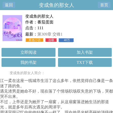
变成鱼的那女人
返回
首页
变成鱼的那女人
作者：番茄蛋面
点击：111
最新：
第309章 交锋1
其他小说
连载
40万
立即阅读
加入书架
我的书架
TXT下载
变成鱼的那女人简介：
江一柔在这座一线城市生活了这么多年，依然觉得自己像是一条
迷了路的鱼。
遇见渣男是她命不好，现在落了个情场职场双失意的下场，哭都
哭不出来。
不过，上帝还是为她开了一扇窗，从这扇窗落进她生活的那道
光，就是多年后再次遇见的周泽宇。
周泽宇跟记忆中的他好像不一样了，现在他是光鲜亮丽的顶级律