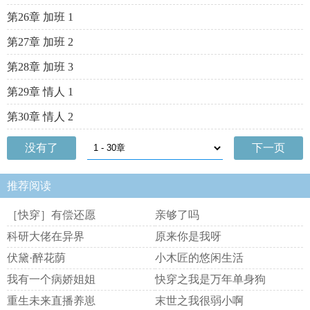
第26章 加班 1
第27章 加班 2
第28章 加班 3
第29章 情人 1
第30章 情人 2
没有了
下一页
推荐阅读
［快穿］有偿还愿
亲够了吗
科研大佬在异界
原来你是我呀
伏黛·醉花荫
小木匠的悠闲生活
我有一个病娇姐姐
快穿之我是万年单身狗
重生未来直播养崽
末世之我很弱小啊